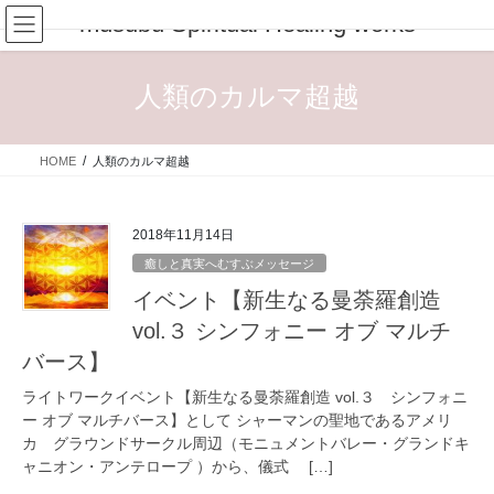
コ
ナ
musubu Spiritual Healing works
ン
ビ
テ
ゲ
ン
ー
人類のカルマ超越
ツ
シ
へ
ョ
ス
ン
HOME
人類のカルマ超越
キ
に
ッ
移
プ
動
2018年11月14日
癒しと真実へむすぶメッセージ
イベント【新生なる曼荼羅創造
vol.３ シンフォニー オブ マルチ
バース】
ライトワークイベント【新生なる曼荼羅創造 vol.３ シンフォニ
ー オブ マルチバース】として シャーマンの聖地であるアメリ
カ グラウンドサークル周辺（モニュメントバレー・グランドキ
ャニオン・アンテロープ ）から、儀式 […]