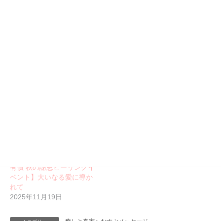
7/25,26,27開催【無償/有償
有償ワーク 聖なる愛の中
夏の謝恩ヒーリングイベン
で生かされて生きる（7/29
ト】聖なる愛の中で生かさ
追加あり）
れて生きる
2025年7月28日
2025年7月23日
11月20,21,22日開催【無償/
有償 秋の謝恩ヒーリングイ
ベント】大いなる愛に導か
れて
2025年11月19日