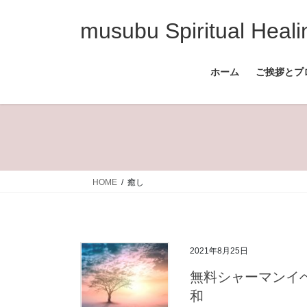
コ
ナ
ン
ビ
musubu Spiritual Heali
テ
ゲ
ン
ー
ホーム
ご挨拶とプ
ツ
シ
へ
ョ
ス
ン
キ
に
ッ
移
プ
動
HOME
癒し
2021年8月25日
無料シャーマンイ
和