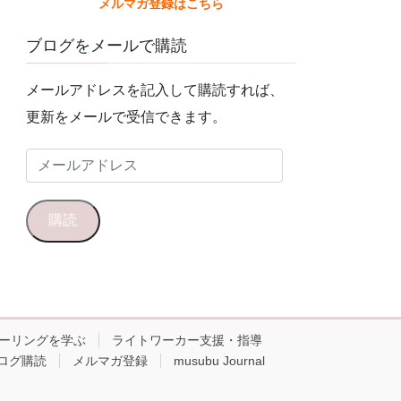
メルマガ登録はこちら
ブログをメールで購読
メールアドレスを記入して購読すれば、
更新をメールで受信できます。
メ
ー
ル
購読
ア
ド
レ
ス
ーリングを学ぶ
ライトワーカー支援・指導
ログ購読
メルマガ登録
musubu Journal