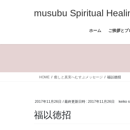
コ
ナ
ン
ビ
musubu Spiritual Heali
テ
ゲ
ン
ー
ホーム
ご挨拶とプ
ツ
シ
へ
ョ
ス
ン
キ
に
ッ
移
プ
動
HOME
癒しと真実へむすぶメッセージ
福以徳招
2017年11月26日
/ 最終更新日時 :
2017年11月26日
keiko 
福以徳招