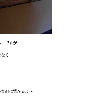
る。ですが
はなく、
、
を笑顔に繋がるよ〜