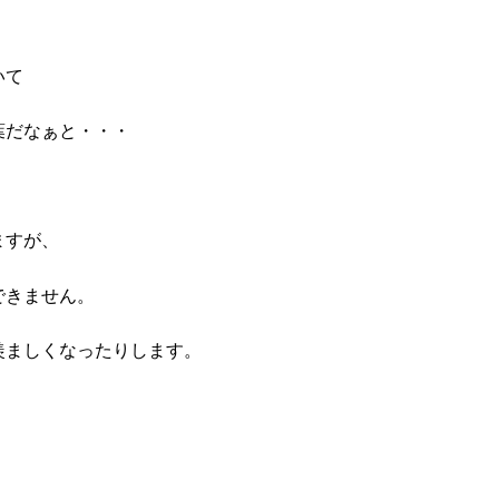
いて
葉だなぁと・・・
ますが、
できません。
羨ましくなったりします。