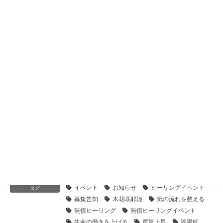
2026年8月8日
【明日受付終了】繰り返す悩みを終わらせる「新しい私」へ
生まれ変わる２つのワーク
2026年7月30日
【イベント感謝とご報告】家族の影を越え、レムリア的生き
方へ
2026年7月29日
【7/25,26】無償/有償イベント「家族の影を越え、レムリア
的生き方へ」
2026年7月21日
癒しと真実へむすぶメッセージ
カテゴリー
イベント
お知らせ
ヒーリングイベント
タグ
募集告知
木花咲耶姫
気の流れを整える
無償ヒーリング
無償ヒーリングイベント
生命の働きを上げる
運気上昇
陰陽師