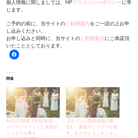
個人情報に関しましては、HP
プライバシーポリシー
に準
じます。
ご予約の前に、当サイトの
ご利用案内
をご一読の上お申
し込みください。
お申し込みと同時に、当サイトの
ご利用案内
にご承諾頂
いたこととしております。
関連
6/20,21開催【無償/有償シ
【イベント開催感謝の報
ャーマンイベント】家族の
告】「家族のシャドウを癒
シャドウを癒す
す」ありがとうございまし