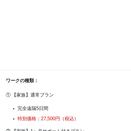
・2親等以内のご家族（ペット含む）が対象
・戸籍上の関係は問いません
・内縁のパートナーなど身近な方も対象
・ご家族の同意や個人情報は不要です
・お名前や続柄は任意でお知らせいただけます
ワークの種類：
① 【家族】通常プラン
完全遠隔5日間
特別価格：27,500円（税込）